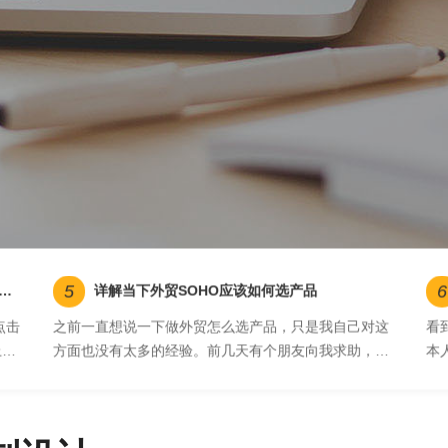
5
6
详解当下外贸SOHO应该如何选产品
点击
之前一直想说一下做外贸怎么选产品，只是我自己对这
看
上图
方面也没有太多的经验。前几天有个朋友向我求助，说
本
，
最近因为选品而非常焦虑。为了帮助他，我勉为其难分
里
享...
于..