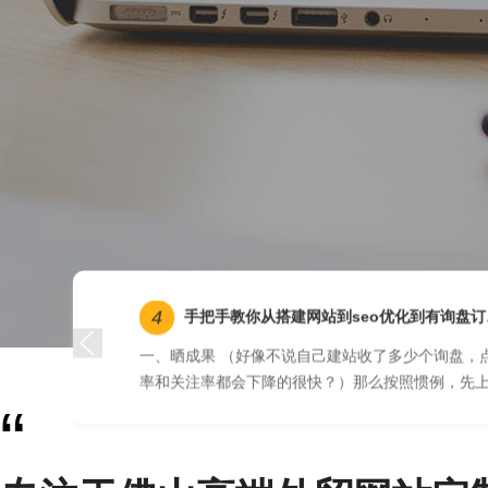
4
好（详细介绍）
手把手教你从搭建网站到seo优化到有询盘订单的实战经验
以快速搭建一个
一、晒成果 （好像不说自己建站收了多少个询盘，
性肯定没有按需
率和关注率都会下降的很快？）那么按照惯例，先
“
用开源CMS系
吧。 这里分享我做过的一个网站，纯屌丝制作过程
没...