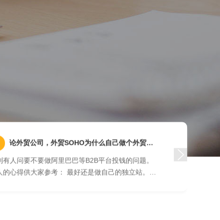
1
论外贸公司，外贸SOHO为什么自己做个外贸网站的重要性
老外“眼
到有人问要不要做阿里巴巴等B2B平台投钱的问题。
序号 标题（H1-H4） 1 海外客户眼中
人的心得供大家参考： 最好还是做自己的独立站。阿
的？ 2 H2: 网站的重要性 3 H3: 拓展海外市场的窗口 4
巴巴等b2b, b2c平台都是是不给你独立域名的，由
.