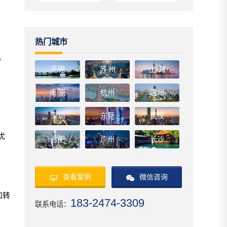
热门城市
。
无锡
苏 州
上 海
南 京
杭州
温州
深圳
东莞
武汉
优
合肥
广州
长沙
查看案例
微信咨询
和转
183-2474-3309
联系电话：