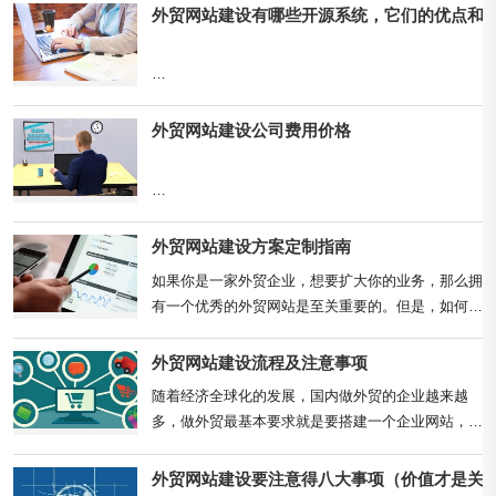
外贸网站建设有哪些开源系统，它们的优点和缺
外贸网站建设公司费用价格
序号

外贸网站建设方案定制指南
在外贸网站建设中，选择合适的开源系统可以极大地
1. 目标明确与用户洞察

大纲项目

提升网站的性能和功能，同时也能节省开发成本。开
如果你是一家外贸企业，想要扩大你的业务，那么拥
1.1 明确目标

源系统通常提供丰富的插件和主题支持，具有高度
有一个优秀的外贸网站是至关重要的。但是，如何定
确定网站的主要目标：增加销售、获取潜在客户、提
的...
制一个成功的外贸网站建设方案呢？本指南将介绍您
升品牌知名度等。明确目标有助于制定更有针对性的
需要考虑...
外贸网站建设流程及注意事项
策略。

...
1

随着经济全球化的发展，国内做外贸的企业越来越
外贸网站建设公司费用价格概述 (H1)

多，做外贸最基本要求就是要搭建一个企业网站，那
么一个好的外贸企业网站该如何建设呢？今天小编优
化的小编来...
外贸网站建设要注意得八大事项（价值才是关
1.1
