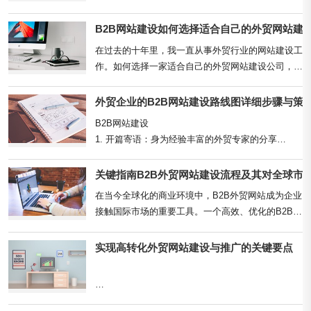
B2B网站建设如何选择适合自己的外贸网站建
一、外贸网站建设的步骤

在过去的十年里，我一直从事外贸行业的网站建设工
1. 确定网站目标与受众

作。如何选择一家适合自己的外贸网站建设公司，是
在开始建设外贸网站之前，首先需要明确网站的目标
每个B2B企业都要面对的关键问题。选择一家专业且
和受众。了解你的目标客户是谁，他们的需求是什
经验丰富的...
外贸企业的B2B网站建设路线图详细步骤与策
么，以及...
B2B网站建设

1. 开篇寄语：身为经验丰富的外贸专家的分享

作为在外贸领域摸爬滚打多年的老手，我深知一个高
效的B2B网站对于企业的重要性。它不仅是我们的数
关键指南B2B外贸网站建设流程及其对全球市
字...
在当今全球化的商业环境中，B2B外贸网站成为企业
接触国际市场的重要工具。一个高效、优化的B2B外
贸网站不仅能扩大您的市场覆盖范围，还能提高品牌
知名度和增...
实现高转化外贸网站建设与推广的关键要点