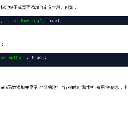
为指定帖子或页面添加自定义字段。例如：
'
, 
'J.K. Rowling'
, true);
如：
ook_author'
, true);
meta
函数添加并显示了“目的地”、“行程时间”和“旅行费用”等信息，