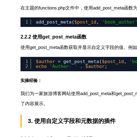
在主题的
functions.php
文件中，使用
add_post_meta
函数
1
add_post_meta(
$post_id
, 
'book_author
2.2.2 使用
get_post_meta
函数
使用
get_post_meta
函数获取并显示自定义字段的值。例
1
$author
= get_post_meta(
$post_id
, 
'b
2
echo
'Author: '
. 
$author
;
实操经验：
我们为一家旅游博客网站使用
add_post_meta
和
get_post_
了内容展示。
3. 使用自定义字段和元数据的插件