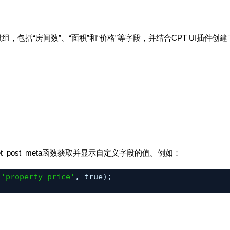
，包括“房间数”、“面积”和“价格”等字段，并结合CPT UI插件创建
et_post_meta
函数获取并显示自定义字段的值。例如：
 
'property_price'
, true);
;