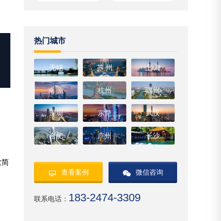
热门城市
无锡
苏 州
上 海
南 京
杭州
温州
深圳
东莞
武汉
合肥
广州
长沙
数简
查看案例
微信咨询
183-2474-3309
联系电话：