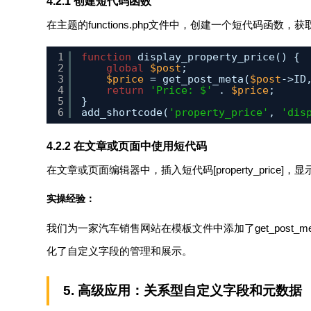
4.2.1 创建短代码函数
在主题的
functions.php
文件中，创建一个短代码函数，获
1
function
display_property_price() {
2
global
$post
;
3
$price
= get_post_meta(
$post
->ID
4
return
'Price: $'
. 
$price
;
5
}
6
add_shortcode(
'property_price'
, 
'dis
4.2.2 在文章或页面中使用短代码
在文章或页面编辑器中，插入短代码
[property_price]
，显
实操经验：
我们为一家汽车销售网站在模板文件中添加了
get_post_m
化了自定义字段的管理和展示。
5. 高级应用：关系型自定义字段和元数据