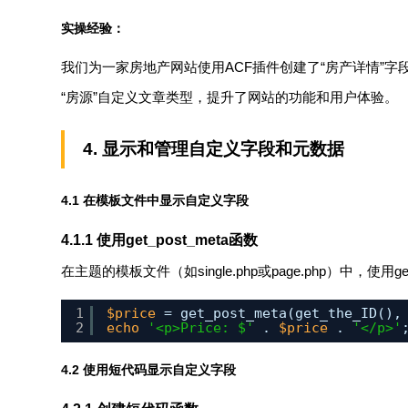
实操经验：
我们为一家房地产网站使用ACF插件创建了“房产详情”字段组
“房源”自定义文章类型，提升了网站的功能和用户体验。
4. 显示和管理自定义字段和元数据
4.1 在模板文件中显示自定义字段
4.1.1 使用
get_post_meta
函数
在主题的模板文件（如
single.php
或
page.php
）中，使用
g
1
$price
= get_post_meta(get_the_ID(),
2
echo
'<p>Price: $'
. 
$price
. 
'</p>'
4.2 使用短代码显示自定义字段