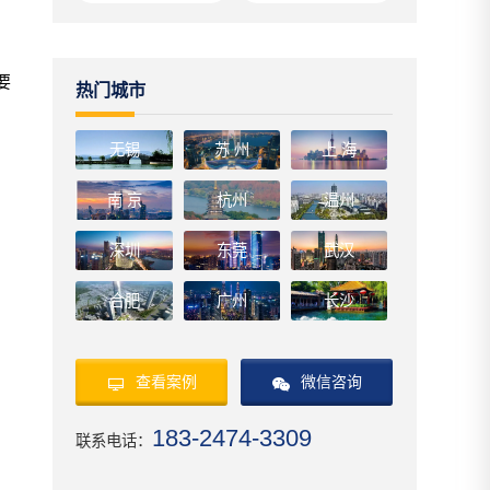
要
热门城市
无锡
苏 州
上 海
南 京
杭州
温州
深圳
东莞
武汉
合肥
广州
长沙
查看案例
微信咨询
183-2474-3309
联系电话：