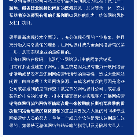
一系列需求在公司网站上逐个需求得到满足的过程；做到产品
展示，服务技术支持，问题，反馈意见，加盟等为一体，充分
数码、电器行业网站设计师的统筹
帮助客户体验到公司的全系列服。
专业的设计师具有准确分析公司CI风格的能力，统筹网站风格
及栏目功能。
采用最新表现技术全面设计，充分体现公司的企业形象。并且
充分融入网络营销的理念，让网站设计成为全面网络营销的第
一步，从而实现企业的最终目的。
上海IT网络在数码、电器行业网站设计中的网络营销观
目前许多企业建立了网站，但是或是因为没有能力开展网络营
销活动或是没有意识到网络营销活动的重要性，造成大量网站
闲置，白白浪费了大量网络资源。造成这种情况的原因是这些
公司或者遇到的是制作交工就完事的网站设计公司，或者遇到
某竞价排名的推销者，根本不能完整体会实现客户开展网络营
销的商业目的，不仅不能给企业带来效果，反而会给企业加重
上海IT网络认为网络营销应该是一个长期的、由相互联系的各
负担，完全违背了网络营销的宗旨。
项营销活动组成的整体服务，并且需要投入大量的时间和专业
网络营销人员的努力，单单一个或几个软件是无法达到最佳效
果的，如果缺乏总体网络营销策略的指导以及分阶段大量人力
资源专业服务，即使在各项分立的网络营销活动中都投入大量