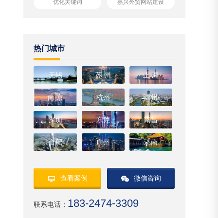
优化关键词
嘉兴外贸网站建设
热门城市
无锡
苏 州
上 海
南 京
杭州
温州
深圳
东莞
南昌
合肥
广州
济南
查看案例
微信咨询
183-2474-3309
联系电话：