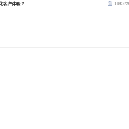
化客户体验？
16/03/2
代，国际物流不仅是跨境电商的血脉，也是连接企业与海外客户的桥梁。然而，
往直接影响到客户的满...