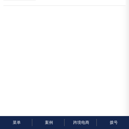
多企业寻求外贸网站建设公司的专业服务，以确保他
们在国际...
菜单
案例
跨境电商
拨号