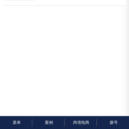
你是否曾经在Google上搜索信息时，遇到一些设计
简陋、用户体验差的网站却出人意料地排在搜索结果
的前几位？这种情况让很多人感到困惑，甚至有些失
望...
菜单
案例
跨境电商
拨号