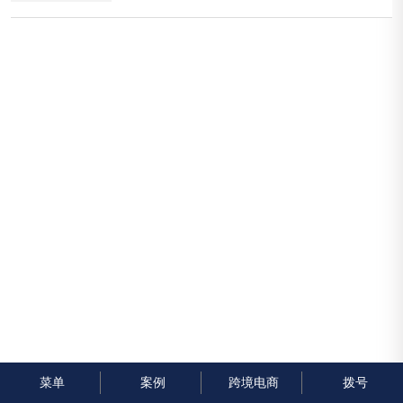
素。以下是创建高效汽车配件外贸网站的关键策略。

1. 了解...
菜单
案例
跨境电商
拨号