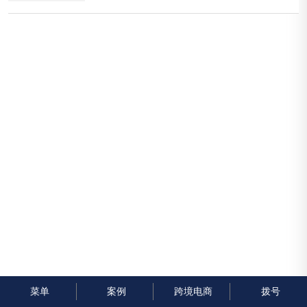
谁？他们在寻找什么样的物流服务？他们通常使用什
么样的关键词进行搜索？通过对这些问题的深...
菜单
案例
跨境电商
拨号