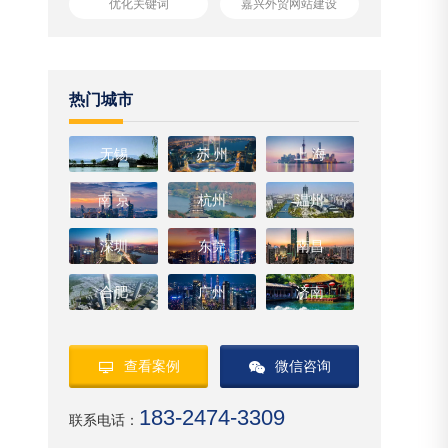
优化关键词
嘉兴外贸网站建设
热门城市
无锡
苏 州
上 海
南 京
杭州
温州
深圳
东莞
南昌
合肥
广州
济南
查看案例
微信咨询
183-2474-3309
联系电话：