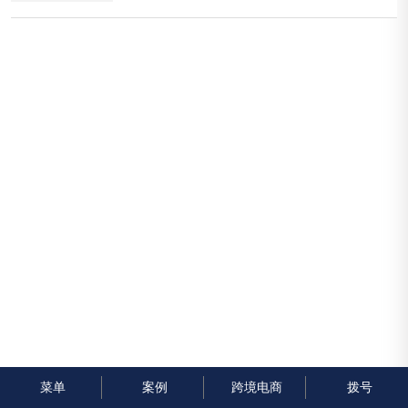
增加产品销售，还是提升品牌知名度，高转化率的落
地页都起着...
菜单
案例
跨境电商
拨号