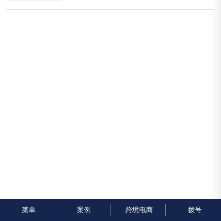
在开始内容规划之前，首先要明确目标受众是谁，他
们的需求和痛点是什么。通过市场调研和客户反馈，
深入了解客户的行为和偏...
菜单
案例
跨境电商
拨号